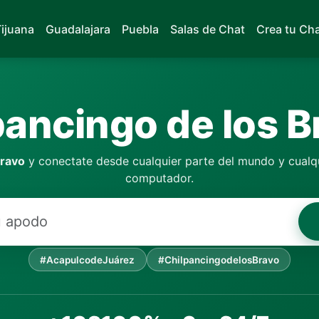
Tijuana
Guadalajara
Puebla
Salas de Chat
Crea tu Ch
ancingo de los B
Bravo
y conectate desde cualquier parte del mundo y cualqu
computador.
#AcapulcodeJuárez
#ChilpancingodelosBravo