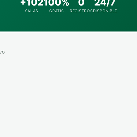
+102
100%
0
24/7
SALAS
GRATIS
REGISTROS
DISPONIBLE
avo