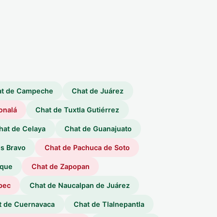
t de Campeche
Chat de Juárez
onalá
Chat de Tuxtla Gutiérrez
hat de Celaya
Chat de Guanajuato
os Bravo
Chat de Pachuca de Soto
aque
Chat de Zapopan
pec
Chat de Naucalpan de Juárez
t de Cuernavaca
Chat de Tlalnepantla