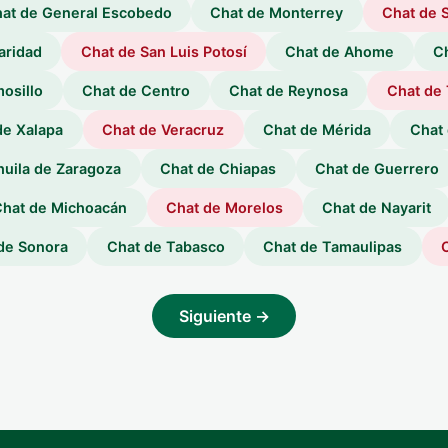
at de General Escobedo
Chat de Monterrey
Chat de S
aridad
Chat de San Luis Potosí
Chat de Ahome
C
osillo
Chat de Centro
Chat de Reynosa
Chat de
de Xalapa
Chat de Veracruz
Chat de Mérida
Chat 
huila de Zaragoza
Chat de Chiapas
Chat de Guerrero
Chat de Michoacán
Chat de Morelos
Chat de Nayarit
de Sonora
Chat de Tabasco
Chat de Tamaulipas
Siguiente →