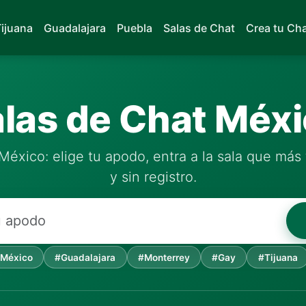
Tijuana
Guadalajara
Puebla
Salas de Chat
Crea tu Ch
las de Chat Méx
México: elige tu apodo, entra a la sala que más 
y sin registro.
México
#Guadalajara
#Monterrey
#Gay
#Tijuana