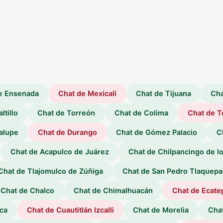
e Ensenada
Chat de Mexicali
Chat de Tijuana
Cha
ltillo
Chat de Torreón
Chat de Colima
Chat de T
alupe
Chat de Durango
Chat de Gómez Palacio
C
Chat de Acapulco de Juárez
Chat de Chilpancingo de l
Chat de Tlajomulco de Zúñiga
Chat de San Pedro Tlaquep
Chat de Chalco
Chat de Chimalhuacán
Chat de Ecate
ca
Chat de Cuautitlán Izcalli
Chat de Morelia
Cha