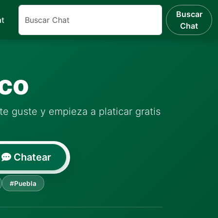
Buscar
at
Chat
ico
te guste y empieza a platicar gratis
Chatear
#Puebla